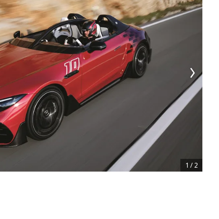
1
/
2