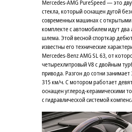
Mercedes-AMG PureSpeed — это дву
стекла, который оснащен дугой без
современных машинах с открытыми к
комплекте с автомобилем идут два
шлема. Этой весной спорткар дебют
известны его технические характер
Mercedes-Benz AMG SL 63, от котор
четырехлитровый V8 с двойным турбо
привода. Разгон до сотни занимает 
315 км/ч. С мотором работает девя
оснащен углерод-керамическими т
с гидравлической системой компенс