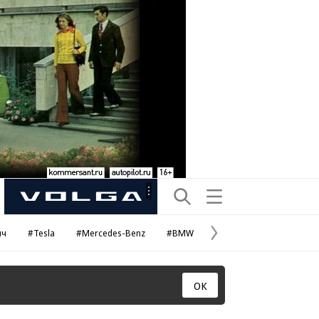
Рекламная
маркировка
ич
#Tesla
#Mercedes-Benz
#BMW
#Porsche
#
Следующая
страница
ОК