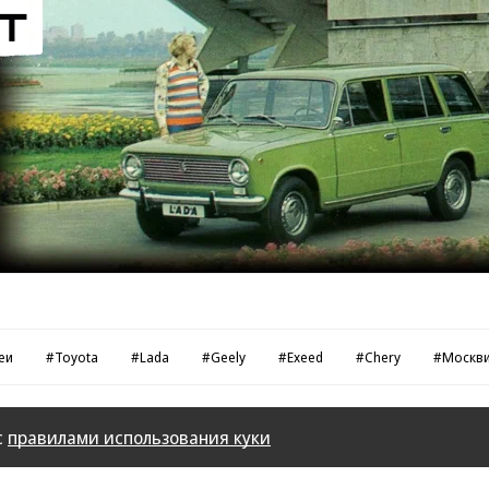
Реклама в «Автопилот» https://www.autopilot.ru/ad
еи
#Toyota
#Lada
#Geely
#Exeed
#Chery
#Москв
с
правилами использования куки