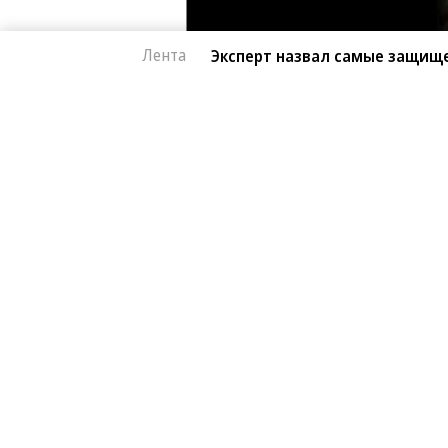
Лента
Эксперт назвал самые защищ
Автоновости
07.08.2026, 15:39
Эксперт назвал са
166
китайские автомоб
1 мин.
Автомобили от Li Auto (Lixiang) и 
лучше всего. Об этом в эфире «Рад
сервиса «Угона.нет» Алексей Курчан