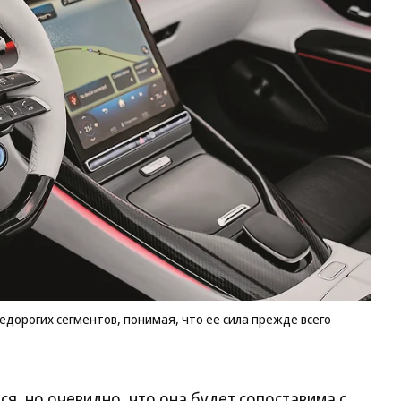
М
Me
Be
да
уш
из
се
по
чт
ее
пр
в 
Фо
Me
Be
дорогих сегментов, понимая, что ее сила прежде всего
я, но очевидно, что она будет сопоставима с