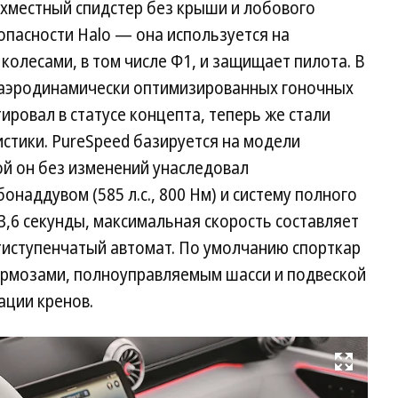
хместный спидстер без крыши и лобового
опасности Halo — она используется на
олесами, в том числе Ф1, и защищает пилота. В
 аэродинамически оптимизированных гоночных
ировал в статусе концепта, теперь же стали
истики. PureSpeed базируется на модели
ой он без изменений унаследовал
наддувом (585 л.с., 800 Нм) и систему полного
3,6 секунды, максимальная скорость составляет
тиступенчатый автомат. По умолчанию спорткар
ормозами, полноуправляемым шасси и подвеской
ации кренов.
Развернуть на весь экран