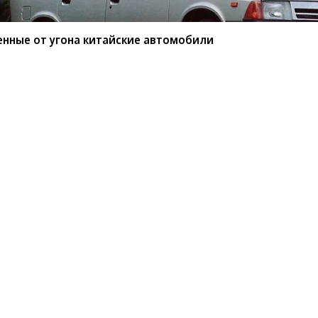
енные от угона китайские автомобили
мые защищенные от угона
или
BYD среди китайских марок защищены от угона
ио РБК»
сообщил
учредитель федерального
ов.