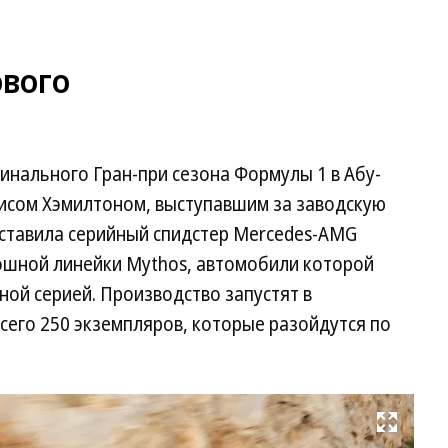
ового
инального Гран-при сезона Формулы 1 в Абу-
исом Хэмилтоном, выступавшим за заводскую
дставила серийный спидстер Mercedes-AMG
кошной линейки Mythos, автомобили которой
ной серией. Производство запустят в
всего 250 экземпляров, которые разойдутся по
Развернуть на весь экран