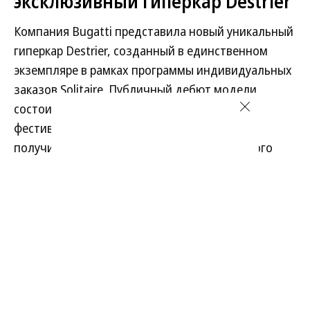
эксклюзивный гиперкар Destrier
Компания Bugatti представила новый уникальный
гиперкар Destrier, созданный в единственном
экземпляре в рамках программы индивидуальных
заказов Solitaire. Публичный дебют модели
состоится в августе на калифорнийском
фестивале Monterey Car Week. Автомобиль
получил название в честь боевого рыцарского
коня.
Развернуть на