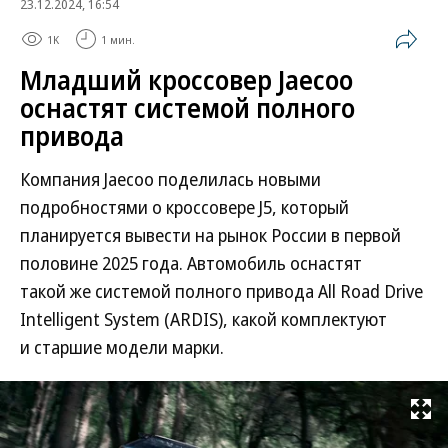
23.12.2024, 16:54
1K
1 мин.
Младший кроссовер Jaecoo
оснастят системой полного
привода
Компания Jaecoo поделилась новыми
подробностями о кроссовере J5, который
планируется вывести на рынок России в первой
половине 2025 года. Автомобиль оснастят
такой же системой полного привода All Road Drive
Intelligent System (ARDIS), какой комплектуют
и старшие модели марки.
Развернуть на