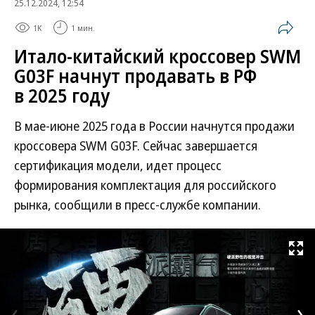
25.12.2024, 12:54
1K
1 мин.
Итало-китайский кроссовер SWM
G03F начнут продавать в РФ
в 2025 году
В мае-июне 2025 года в России начнутся продажи
кроссовера SWM G03F. Сейчас завершается
сертификация модели, идет процесс
формирования комплектация для российского
рынка, сообщили в пресс-службе компании.
Развернуть на