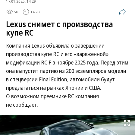
17.01.2025, 14:29
5K
1 мин.
Lexus снимет с производства
купе RC
Компания Lexus объявила о завершении
производства купе RC и его «заряженной»
модификации RC F в ноябре 2025 года. Перед этим
она выпустит партию из 200 экземпляров модели
в спецверсии Final Edition, автомобили будут
предлагаться на рынках Японии и США.
О возможном преемнике RC компания
не сообщает.
Развернуть на