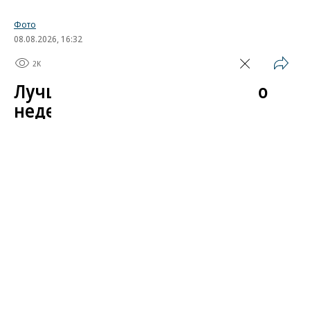
Фото
08.08.2026, 16:32
2K
1 мин.
Лучшие автомобильные фото
недели
Лучшие фотографии 3 — 8 августа 2026 года
Гиперкар Bugatti Destrier, в облике которого есть
множество отсылок к легендарному Type 57, пикап
Ram 1500 Rumble Bee с заводским тюнингом,
спецверсия Lamborghini Revuelto в честь 60-летия
модели Miura. Эти и другие новинки и события
недели — в фотогалерее «Автопилота».