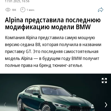
17.01.2025, 16:56
18K
1 мин.
Alpina представила последнюю
модификацию модели BMW
Компания Alpina представила самую мощную
версию седана B8, которая получила в названии
приставку GT. Это последняя самостоятельная
модель Alpina — в будущем году BMW получит
полные права на бренд тюнинг-ателье.
Развернуть на