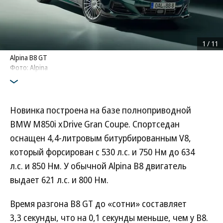
1
/
11
Alpina B8 GT
Фото: Alpina
Новинка построена на базе полноприводной
BMW M850i xDrive Gran Coupe. Спортседан
оснащен 4,4-литровым битурбированным V8,
который форсирован с 530 л.с. и 750 Нм до 634
л.с. и 850 Нм. У обычной Alpina B8 двигатель
выдает 621 л.с. и 800 Нм.
Время разгона B8 GT до «сотни» составляет
3,3 секунды, что на 0,1 секунды меньше, чем у B8.