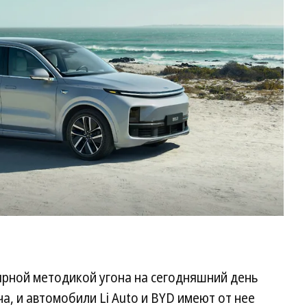
Au
L9
Фо
Li
ярной методикой угона на сегодняшний день
а, и автомобили Li Auto и BYD имеют от нее