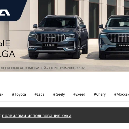
еи
#Toyota
#Lada
#Geely
#Exeed
#Chery
#Москв
с
правилами использования куки