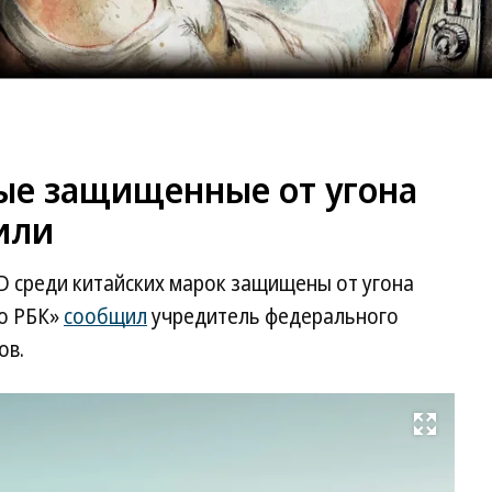
мые защищенные от угона
или
BYD среди китайских марок защищены от угона
ио РБК»
сообщил
учредитель федерального
ов.
Развернуть на весь экран
Li