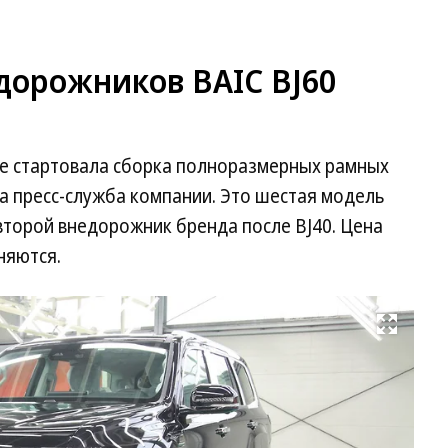
дорожников BAIC BJ60
де стартовала сборка полноразмерных рамных
а пресс-служба компании. Это шестая модель
второй внедорожник бренда после BJ40. Цена
няются.
Развернуть на весь экран