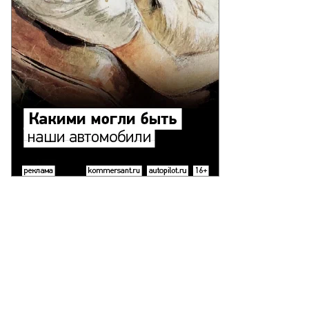
to
то:
xiang