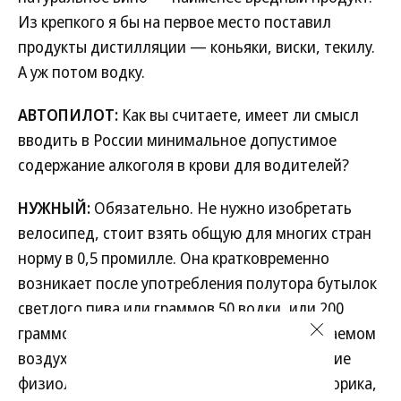
Из крепкого я бы на первое место поставил
продукты дистилляции — коньяки, виски, текилу.
А уж потом водку.
АВТОПИЛОТ:
Как вы считаете, имеет ли смысл
вводить в России минимальное допустимое
содержание алкоголя в крови для водителей?
НУЖНЫЙ:
Обязательно. Не нужно изобретать
велосипед, стоит взять общую для многих стран
норму в 0,5 промилле. Она кратковременно
возникает после употребления полутора бутылок
светлого пива или граммов 50 водки, или 200
граммов сухого вина. При том, что в выдыхаемом
воздухе пары алкоголя присутствуют, никакие
физиологические функции человека — моторика,