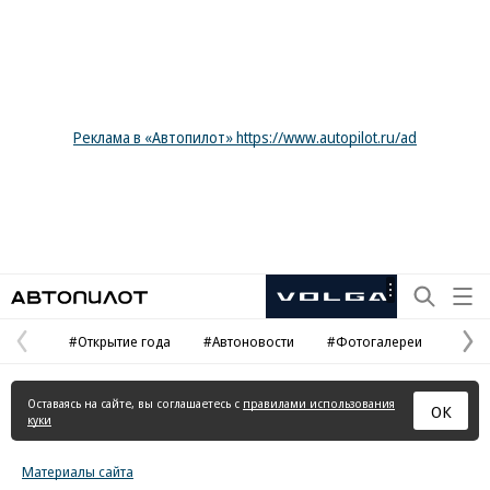
Реклама в «Автопилот» https://www.autopilot.ru/ad
Автопилот
Рекламная
маркировка
#Открытие года
#Автоновости
#Фотогалереи
Предыдущая
С
страница
с
Оставаясь на сайте, вы соглашаетесь с
правилами использования
ОК
куки
Материалы сайта