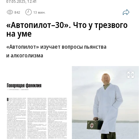
07.05.2025, 12:41
842
13 мин.
«Автопилот–30». Что у трезвого
на уме
«Автопилот» изучает вопросы пьянства
и алкоголизма
Развернуть на