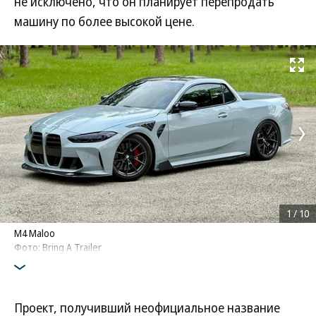
не исключено, что он планирует перепродать
машину по более высокой цене.
Развернуть на
1
/
10
M4 Maloo
Фото: Bring A Trailer
Проект, получивший неофициальное название