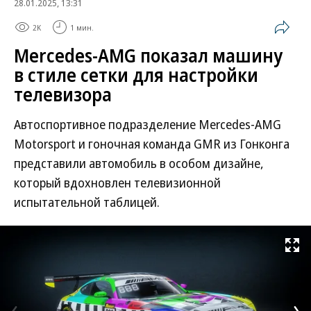
28.01.2025, 13:31
2K
1 мин.
Mercedes-AMG показал машину
в стиле сетки для настройки
телевизора
Автоспортивное подразделение Mercedes-AMG
Motorsport и гоночная команда GMR из Гонконга
представили автомобиль в особом дизайне,
который вдохновлен телевизионной
испытательной таблицей.
Развернуть на