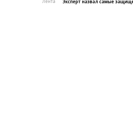
Лента
Эксперт назвал самые защищ
Автоновости
07.08.2026, 15:39
Эксперт назвал са
710
китайские автомоб
1 мин.
Автомобили от Li Auto (Lixiang) и 
лучше всего. Об этом в эфире «Рад
сервиса «Угона.нет» Алексей Курчан