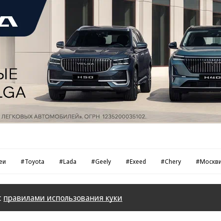
еи
#Toyota
#Lada
#Geely
#Exeed
#Chery
#Москв
с
правилами использования куки