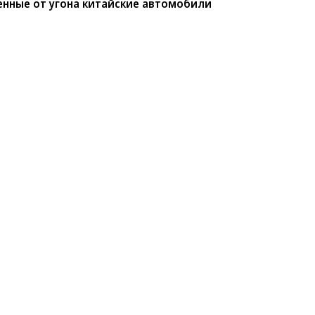
енные от угона китайские автомобили
мые защищенные от угона
или
BYD среди китайских марок защищены от угона
ио РБК»
сообщил
учредитель федерального
ов.
Развернуть на весь экран
Li