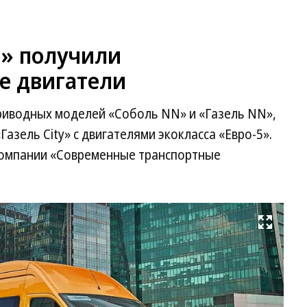
и» получили
е двигатели
риводных моделей «Соболь NN» и «Газель NN»,
Газель Сity» с двигателями экокласса «Евро-5».
компании «Современные транспортные
Развернуть на весь экран