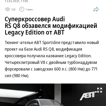
12.02.2025, 17:06
12K
1 мин.
Суперкроссовер Audi
RS Q8 обзавелся модификацией
Legacy Edition от ABT
Тюнинг-ателье ABT Sportsline представило новый
проект на базе Audi RS Q8, модификация
кроссовера получила название Legacy Edition.
Четырехлитровый V8 с двойным турбонаддувом
форсировали с заводских 600 л.с. (800 Нм) до 771
сил (980 Нм).
Развернуть на