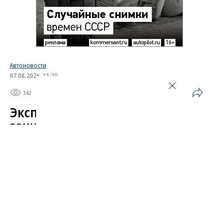
Автоновости
07.08.2026, 15:39
342
1 мин.
Эксперт назвал самые
защищенные от угона
китайские автомобили
Автомобили от Li Auto (Lixiang) и BYD среди
китайских марок защищены от угона лучше всего.
Об этом в эфире «Радио РБК»
сообщил
учредитель федерального сервиса «Угона.нет»
Алексей Курчанов.