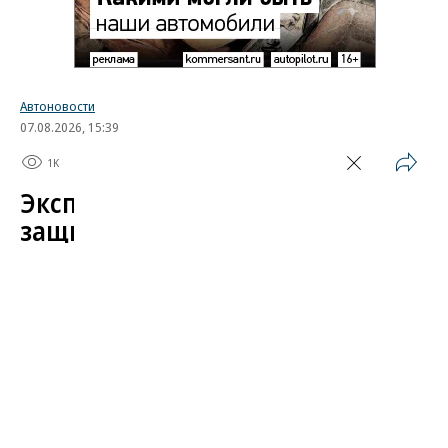
Автоновости
07.08.2026, 15:39
1K
1 мин.
Эксперт назвал самые
защищенные от угона
китайские автомобили
Автомобили от Li Auto (Lixiang) и BYD среди
китайских марок защищены от угона лучше всего.
Об этом в эфире «Радио РБК»
сообщил
учредитель федерального сервиса «Угона.нет»
Алексей Курчанов.