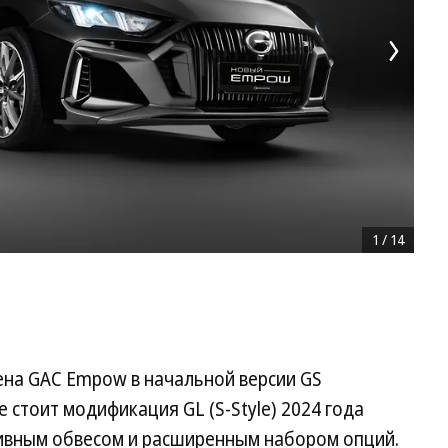
1
/
14
ена GAC Empow в начальной версии GS
е стоит модификация GL (S-Style) 2024 года
тивным обвесом и расширенным набором опций.