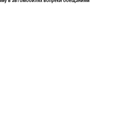
аму в автомобилях вопреки обещаниям
вать рекламу
реки обещаниям
рекламный контент на центральных дисплеях
ижения фильма «Человек-паук: Новый день»
назначенный для управления функциями машины,
я маркетинговых интеграций, на что
сетях.