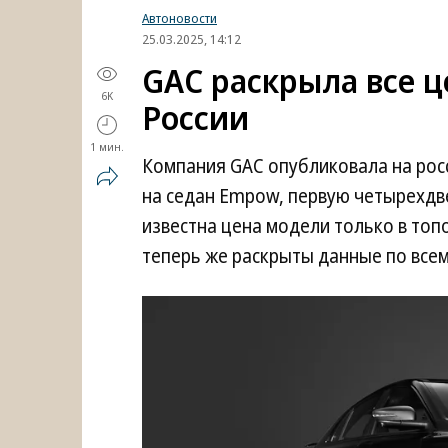
Автоновости
25.03.2025, 14:12
GAC раскрыла все 
6K
России
1 мин.
Компания GAC опубликовала на рос
на седан Empow, первую четырехдве
известна цена модели только в топо
теперь же раскрыты данные по все