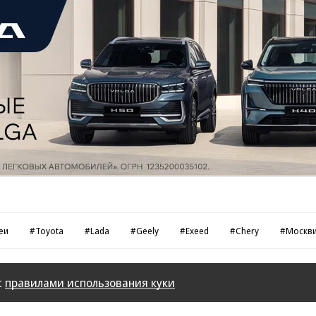
еи
#Toyota
#Lada
#Geely
#Exeed
#Chery
#Москв
с
правилами использования куки