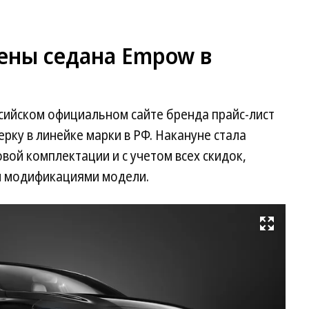
цены седана Empow в
сийском официальном сайте бренда прайс-лист
рку в линейке марки в РФ. Накануне стала
вой комплектации и с учетом всех скидок,
м модификациями модели.
Развернуть на весь экран