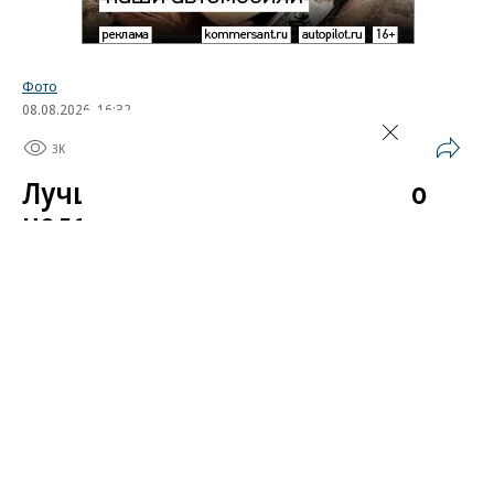
Фото
08.08.2026, 16:32
3K
1 мин.
Лучшие автомобильные фото
недели
Лучшие фотографии 3 — 8 августа 2026 года
Гиперкар Bugatti Destrier, в облике которого есть
множество отсылок к легендарному Type 57, пикап
Ram 1500 Rumble Bee с заводским тюнингом,
спецверсия Lamborghini Revuelto в честь 60-летия
модели Miura. Эти и другие новинки и события
недели — в фотогалерее «Автопилота».