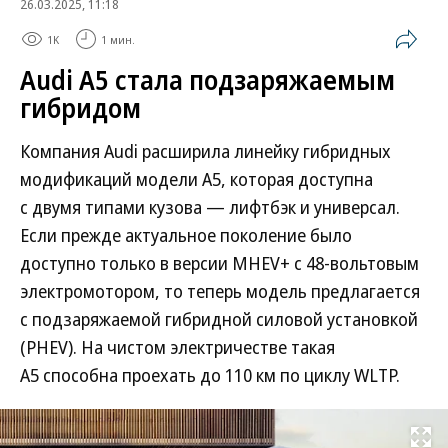
26.03.2025, 11:18
1K
1 мин.
Audi A5 стала подзаряжаемым
гибридом
Компания Audi расширила линейку гибридных
модификаций модели A5, которая доступна
с двумя типами кузова — лифтбэк и универсал.
Если прежде актуальное поколение было
доступно только в версии MHEV+ с 48-вольтовым
электромотором, то теперь модель предлагается
с подзаряжаемой гибридной силовой установкой
(PHEV). На чистом электричестве такая
A5 способна проехать до 110 км по циклу WLTP.
Развернуть на