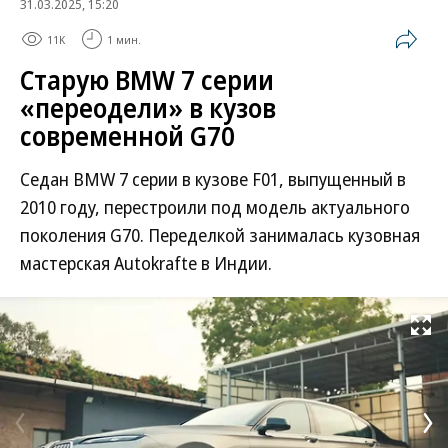
31.03.2025, 15:20
11K
1 мин.
Старую BMW 7 серии
«переодели» в кузов
современной G70
Седан BMW 7 серии в кузове F01, выпущенный в
2010 году, перестроили под модель актуального
поколения G70. Переделкой занималась кузовная
мастерская Autokrafte в Индии.
Развернуть на