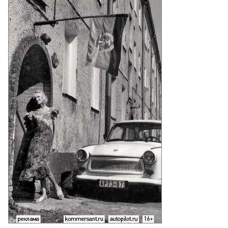
to
то:
xiang