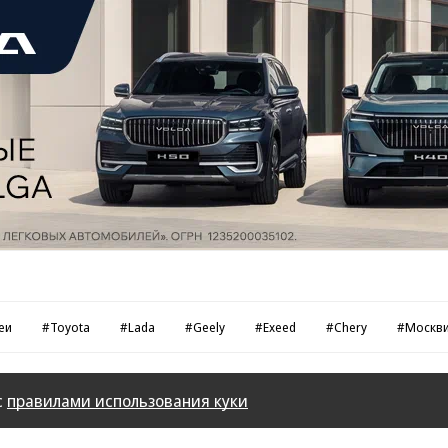
еи
#Toyota
#Lada
#Geely
#Exeed
#Chery
#Москв
с
правилами использования куки