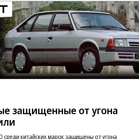
мые защищенные от угона
или
BYD среди китайских марок защищены от угона