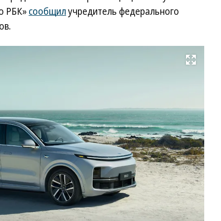
ио РБК»
сообщил
учредитель федерального
ов.
Развернуть на весь экран
Li
Au
L9
Фо
Li