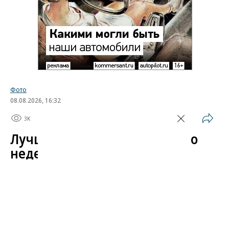
Фото
08.08.2026, 16:32
3K
1 мин.
Лучшие автомобильные фото
недели
Лучшие фотографии 3 — 8 августа 2026 года
Гиперкар Bugatti Destrier, в облике которого есть
множество отсылок к легендарному Type 57, пикап
Ram 1500 Rumble Bee с заводским тюнингом,