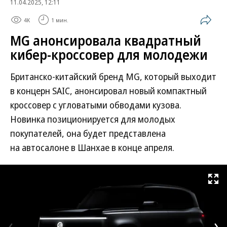
11.04.2025, 12:11
4K
1 мин.
MG анонсировала квадратный
кибер-кроссовер для молодежи
Британско-китайский бренд MG, который выходит
в концерн SAIC, анонсировал новый компактный
кроссовер с угловатыми обводами кузова.
Новинка позиционируется для молодых
покупателей, она будет представлена
на автосалоне в Шанхае в конце апреля.
Развернуть на