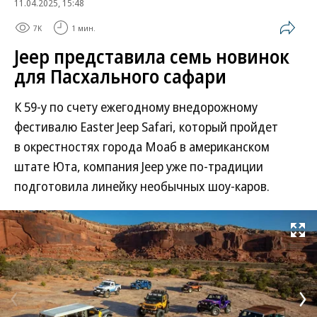
11.04.2025, 15:48
7K
1 мин.
Jeep представила семь новинок
для Пасхального сафари
К 59-у по счету ежегодному внедорожному
фестивалю Easter Jeep Safari, который пройдет
в окрестностях города Моаб в американском
штате Юта, компания Jeep уже по-традиции
подготовила линейку необычных шоу-каров.
Развернуть на