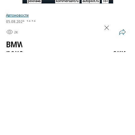
Автоновости
05.08.2026, 16:16
2K
1 мин.
BMW начала показывать
рекламу в автомобилях вопреки
обещаниям
Компания BMW начала показывать рекламный
контент на центральных дисплеях своих
автомобилей в рамках продвижения фильма
«Человек-паук: Новый день» от Sony и Marvel.
Интерфейс, предназначенный для управления
функциями машины, по сути превратился
в площадку для маркетинговых интеграций,
на что автовладельцы пожаловались в соцсетях.