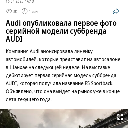
16.04.2025, 16:13
5K
1 мин.
Audi опубликовала первое фото
серийной модели суббренда
AUDI
Компания Audi анонсировала линейку
автомобилей, которые представит на автосалоне
в Шанхае на следующей неделе. На выставке
дебютирует первая серийная модель суббренда
AUDI, которая получила название E5 Sportback.
Объявлено, что она выйдет на рынок уже в конце
лета текущего года.
Развернуть на