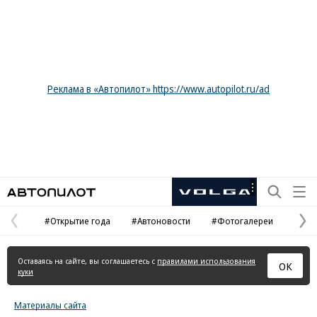
Реклама в «Автопилот» https://www.autopilot.ru/ad
Автопилот
Рекламная
маркировка
#Открытие года
#Автоновости
#Фотогалереи
Предыдущая
С
страница
с
Оставаясь на сайте, вы соглашаетесь с
правилами использования
ОК
куки
Материалы сайта