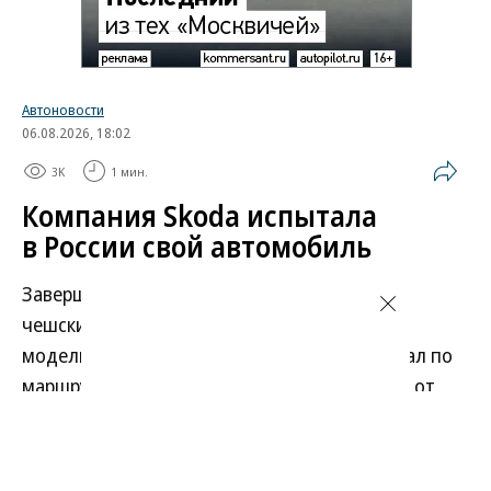
Автоновости
06.08.2026, 18:02
3K
1 мин.
Компания Skoda испытала
в России свой автомобиль
Завершился автопробег, организованный
чешским автопроизводителем в поддержку
модели Kylaq. Компактный кроссовер проехал по
маршруту длиной более 19 тыс. километров от
индийского города Пуне до Праги, пройдя через
13 стран: Индию, Непал, Китай, Кыргызстан,
Узбекистан, Казахстан, Россию, Грузию, Турцию,