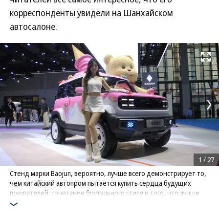
корреспонденты увидели на Шанхайском
автосалоне.
Развернуть на
1
/
27
Стенд марки Baojun, вероятно, лучше всего демонстрирует то,
чем китайский автопром пытается купить сердца будущих
покупателей: сочетание брутального стиля и того, что лучше
всего характеризует слово «милота»
Фото: Дмитрий Гронский