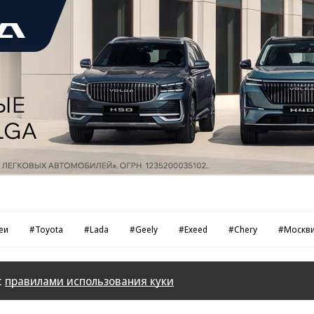
еи
#Toyota
#Lada
#Geely
#Exeed
#Chery
#Москв
с
правилами использования куки