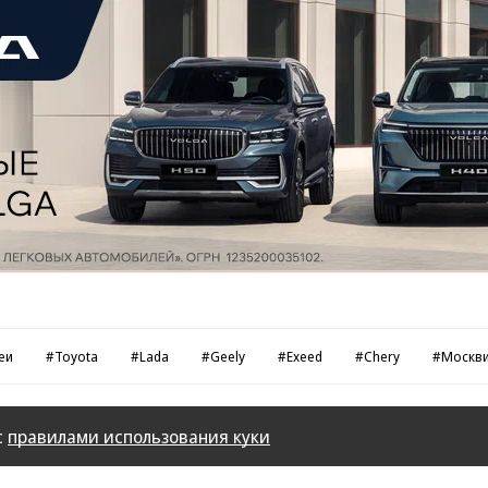
еи
#Toyota
#Lada
#Geely
#Exeed
#Chery
#Москв
с
правилами использования куки