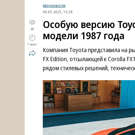
Автоновости
06.05.2025, 15:28
Особую версию Toyo
4K
модели 1987 года
1 мин.
Компания Toyota представила на ры
FX Edition, отсылающей к Corolla F
рядом стилевых решений, техничес