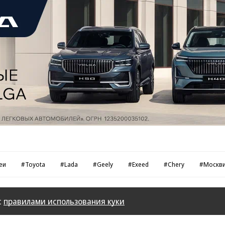
еи
#Toyota
#Lada
#Geely
#Exeed
#Chery
#Москв
с
правилами использования куки