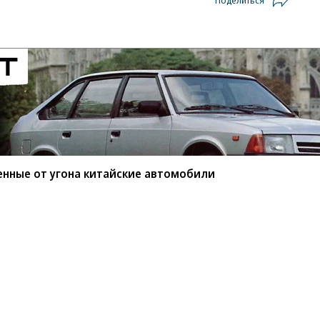
Поделиться
енные от угона китайские автомобили
мые защищенные от угона