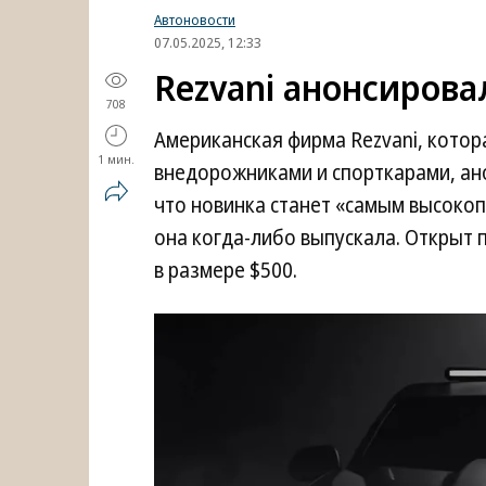
Автоновости
07.05.2025, 12:33
Rezvani анонсирова
708
Американская фирма Rezvani, кото
1 мин.
внедорожниками и спорткарами, ано
что новинка станет «самым высоко
она когда-либо выпускала. Открыт 
в размере $500.