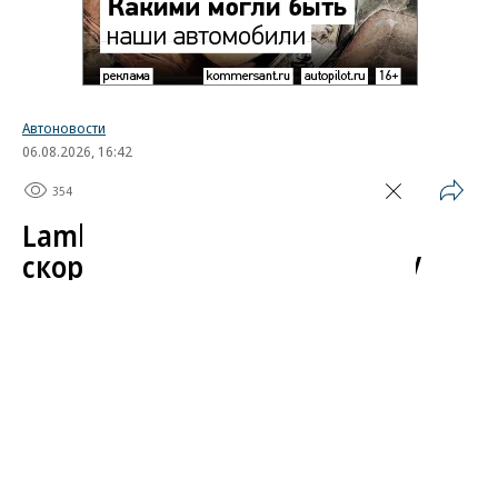
Автоновости
06.08.2026, 16:42
354
1 мин.
Lamborghini похвалилась
скоростью нового Revuelto SV
Компания Lamborghini обнародовала первые
динамические показатели будущего гиперкара
Revuelto SV, официальная премьера которого
состоится 14 августа в рамках автомобильного
фестиваля Monterey Car Week. Заводской пилот
компании Марко Мапелли проехал круг по трассе