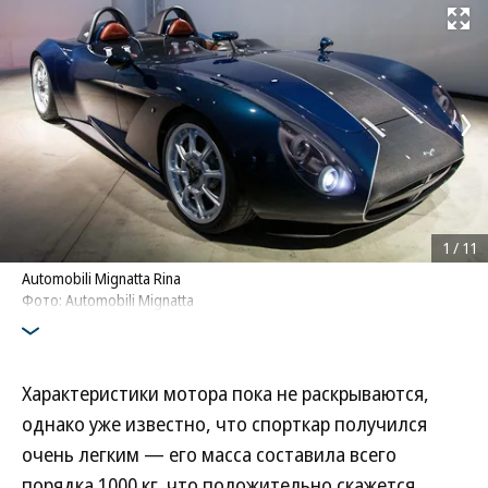
Развернуть на
1
/
11
Automobili Mignatta Rina
Фото: Automobili Mignatta
Характеристики мотора пока не раскрываются,
однако уже известно, что спорткар получился
очень легким — его масса составила всего
порядка 1000 кг, что положительно скажется