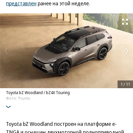
представлен
ранее на этой неделе.
Развернуть на
1
/
11
Toyota bZ Woodland / bZ4X Touring
Фото: Toyota
Toyota bZ Woodland построен на платформе e-
TNGA и оснащен двухмоторной полноприводной