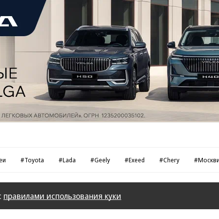
еи
#Toyota
#Lada
#Geely
#Exeed
#Chery
#Москв
с
правилами использования куки