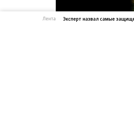
Лента
Эксперт назвал самые защищ
Автоновости
07.08.2026, 15:39
Эксперт назвал са
1K
китайские автомоб
1 мин.
Автомобили от Li Auto (Lixiang) и 
лучше всего. Об этом в эфире «Рад
сервиса «Угона.нет» Алексей Курчан