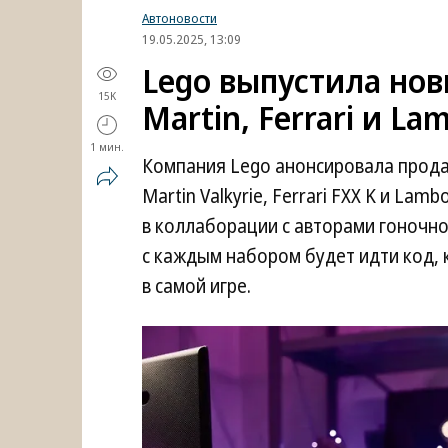
Автоновости
19.05.2025, 13:09
Lego выпустила нов
15K
Martin, Ferrari и La
1 мин.
Компания Lego анонсировала прода
Martin Valkyrie, Ferrari FXX K и Lam
в коллаборации с авторами гоночной
с каждым набором будет идти код,
в самой игре.