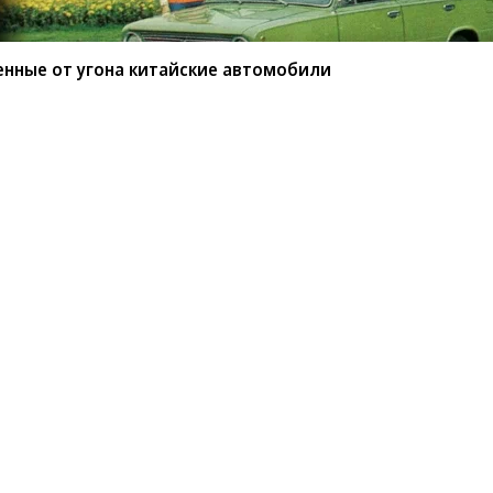
енные от угона китайские автомобили
мые защищенные от угона
или
BYD среди китайских марок защищены от угона
ио РБК»
сообщил
учредитель федерального
ов.