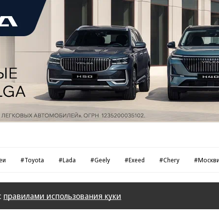
еи
#Toyota
#Lada
#Geely
#Exeed
#Chery
#Москв
с
правилами использования куки