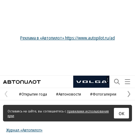
Реклама в «Автопилот» https://www.autopilot.ru/ad
Автопилот
Рекламная
маркировка
#Открытие года
#Автоновости
#Фотогалереи
Предыдущая
С
страница
с
Оставаясь на сайте, вы соглашаетесь с
правилами использования
ОК
куки
Журнал «Автопилот»