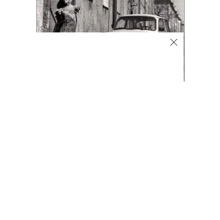
Автоновости
10.08.2026, 17:07
887
1 мин.
Кроссовер Exlantix ET обновился
под маркой Esteo и поступил
в продажу
Российский автобренд Esteo объявил о старте
продаж кроссовера Exlantix ET. Модель, которая