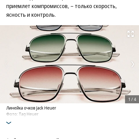
приемлет компромиссов, – только скорость,
ясность и контроль.
Развернуть на
1
/
4
Линейка очков Jack Heuer
Фото: Tag Heuer