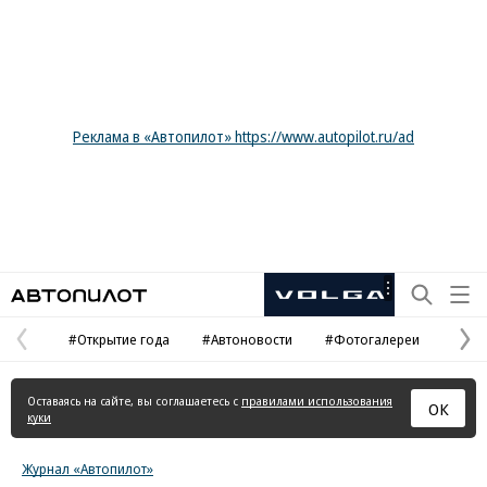
Реклама в «Автопилот» https://www.autopilot.ru/ad
Автопилот
Рекламная
маркировка
#Открытие года
#Автоновости
#Фотогалереи
Предыдущая
С
страница
с
Оставаясь на сайте, вы соглашаетесь с
правилами использования
ОК
куки
Журнал «Автопилот»