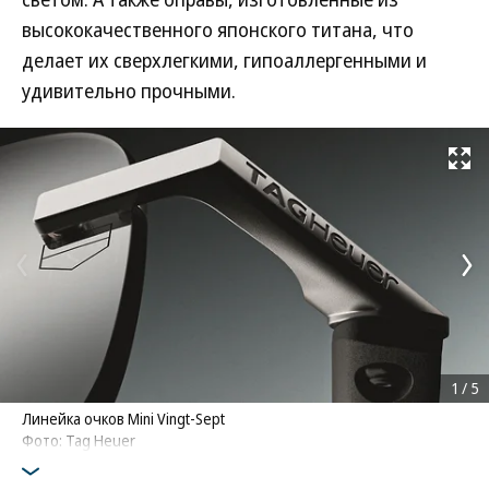
высококачественного японского титана, что
делает их сверхлегкими, гипоаллергенными и
удивительно прочными.
Развернуть на
1
/
5
Линейка очков Mini Vingt-Sept
Фото: Tag Heuer