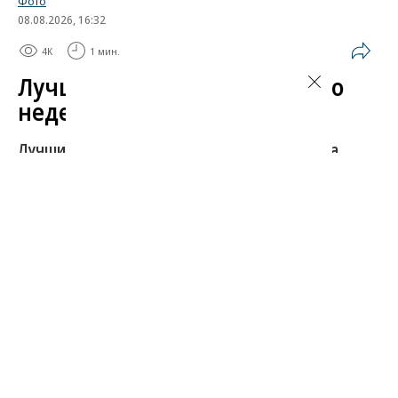
Фото
08.08.2026, 16:32
4K
1 мин.
Лучшие автомобильные фото
недели
Лучшие фотографии 3 — 8 августа 2026 года
Гиперкар Bugatti Destrier, в облике которого есть