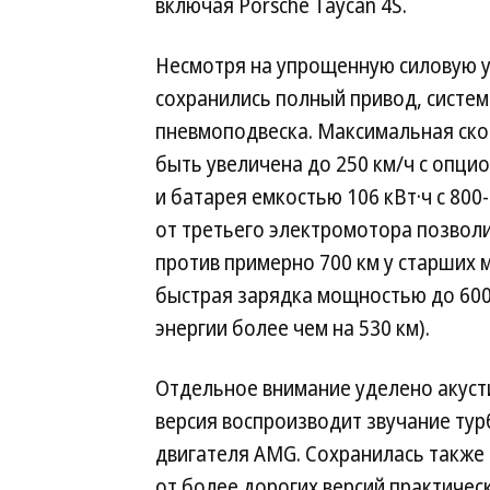
включая Porsche Taycan 4S.
Несмотря на упрощенную силовую у
сохранились полный привод, систем
пневмоподвеска. Максимальная скор
быть увеличена до 250 км/ч с опци
и батарея емкостью 106 кВт·ч с 800
от третьего электромотора позволи
против примерно 700 км у старших
быстрая зарядка мощностью до 600
энергии более чем на 530 км).
Отдельное внимание уделено акустик
версия воспроизводит звучание ту
двигателя AMG. Сохранилась также
от более дорогих версий практическ