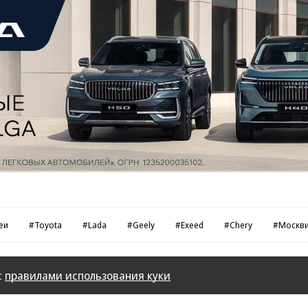
еи
#Toyota
#Lada
#Geely
#Exeed
#Chery
#Москв
с
правилами использования куки