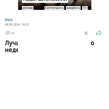
Фото
08.08.2026, 16:32
3K
1 мин.
Лучшие автомобильные фото
недели
Лучшие фотографии 3 — 8 августа 2026 года
Гиперкар Bugatti Destrier, в облике которого есть
множество отсылок к легендарному Type 57, пикап
Ram 1500 Rumble Bee с заводским тюнингом,
спецверсия Lamborghini Revuelto в честь 60-летия
модели Miura. Эти и другие новинки и события
недели — в фотогалерее «Автопилота».