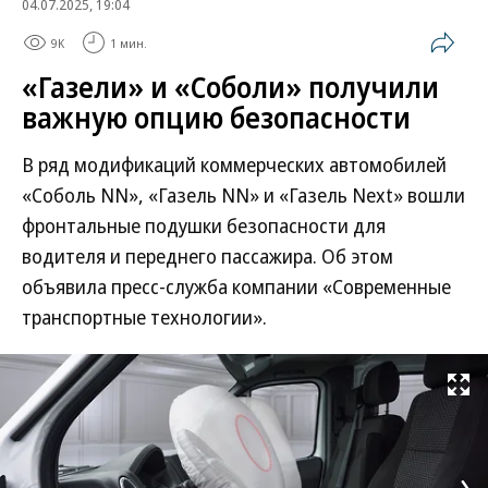
04.07.2025, 19:04
9K
1 мин.
«Газели» и «Соболи» получили
важную опцию безопасности
В ряд модификаций коммерческих автомобилей
«Соболь NN», «Газель NN» и «Газель Next» вошли
фронтальные подушки безопасности для
водителя и переднего пассажира. Об этом
объявила пресс-служба компании «Современные
транспортные технологии».
Развернуть на