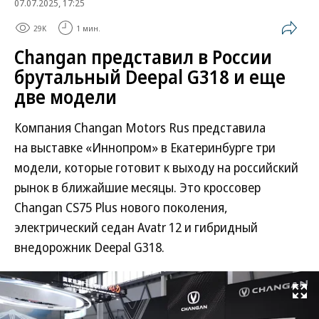
07.07.2025, 17:25
29K
1 мин.
Changan представил в России
брутальный Deepal G318 и еще
две модели
Компания Changan Motors Rus представила
на выставке «Иннопром» в Екатеринбурге три
модели, которые готовит к выходу на российский
рынок в ближайшие месяцы. Это кроссовер
Changan CS75 Plus нового поколения,
электрический седан Avatr 12 и гибридный
внедорожник Deepal G318.
Развернуть на