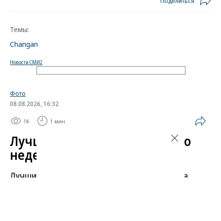
Поделиться
Темы:
Changan
Новости СМИ2
Фото
08.08.2026, 16:32
1K
1 мин.
Лучшие автомобильные фото
недели
Лучшие фотографии 3 — 8 августа 2026 года
Гиперкар Bugatti Destrier, в облике которого есть
множество отсылок к легендарному Type 57, пикап