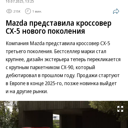
10.07.2025, 13:25
215K
1 мин.
Mazda представила кроссовер
CX-5 нового поколения
Компания Mazda представила кроссовер CX-5
третьего поколения. Бестселлер марки стал
крупнее, дизайн экстерьера теперь перекликается
с крупным паркетником CX-90, который
дебютировал в прошлом году. Продажи стартуют
в Европе в конце 2025-го, позже новинка выйдет
и на другие рынки.
Развернуть на