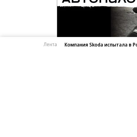
Лента
Компания Skoda испытала в Р
Автоновости
06.08.2026, 18:02
Компания Skoda исп
3K
автомобиль
1 мин.
Завершился автопробег, организов
поддержку модели Kylaq. Компактн