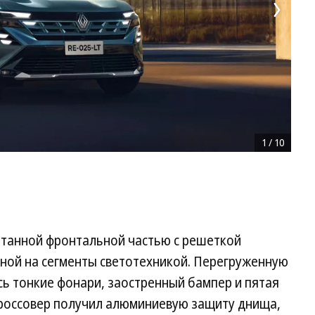
1
/
10
отанной фронтальной частью с решеткой
нной на сегменты светотехникой. Перегруженную
сь тонкие фонари, заостренный бампер и пятая
Кроссовер получил алюминиевую защиту днища,