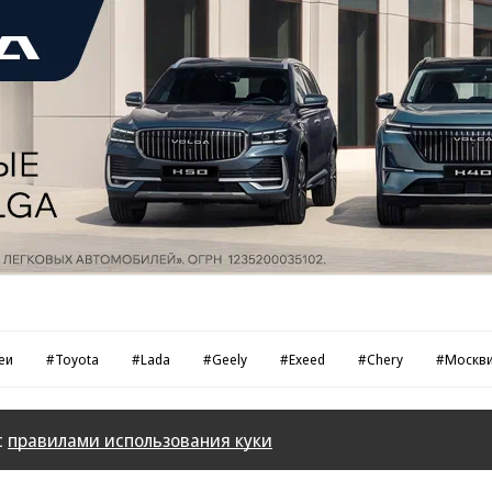
еи
#Toyota
#Lada
#Geely
#Exeed
#Chery
#Москв
с
правилами использования куки