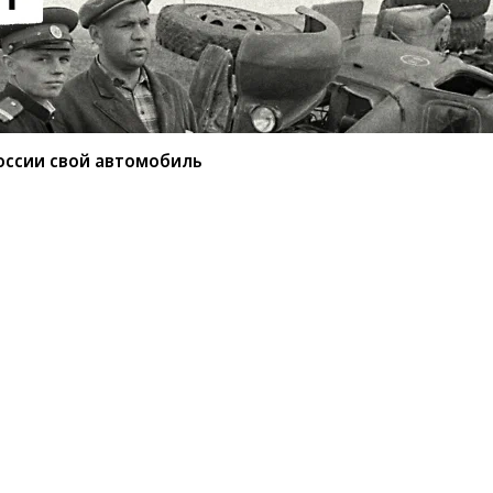
оссии свой автомобиль
ытала в России свой
анный чешским автопроизводителем в
ый кроссовер проехал по маршруту длиной