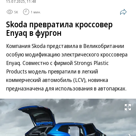
15.07.2025, 11:48
5K
1 мин.
Skoda превратила кроссовер
Enyaq в фургон
Компания Skoda представила в Великобритании
особую модификацию электрического кроссовера
Enyaq. Совместно с фирмой Strongs Plastic
Products модель превратили в легкий
коммерческий автомобиль (LCV), новинка
предназначена для использования в автопарках.
Развернуть на