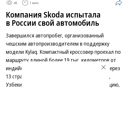
4K
1 мин.
Компания Skoda испытала
в России свой автомобиль
Завершился автопробег, организованный
чешским автопроизводителем в поддержку
модели Kylaq. Компактный кроссовер проехал по
маршруту длиной более 19 тыс. километров от
индийского города Пуне до Праги, пройдя через
13 стран: Индию, Непал, Китай, Кыргызстан,
Узбекистан, Казахстан, Россию, Грузию, Турцию,
Болгарию, Венгрию, Австрию и Чехию. Снимки с
территории РФ в финальный фотоотчет компании
включены не были.
Развернуть на