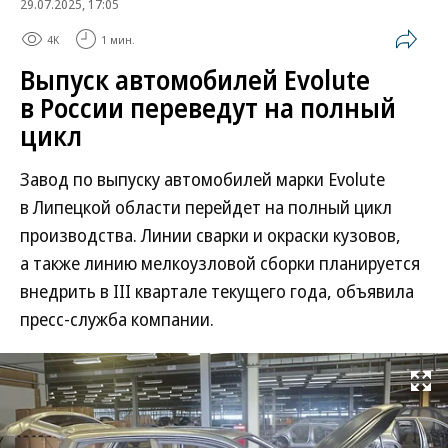
29.07.2025, 17:05
4K
1 мин.
Выпуск автомобилей Evolute
в России переведут на полный
цикл
Завод по выпуску автомобилей марки Evolute
в Липецкой области перейдет на полный цикл
производства. Линии сварки и окраски кузовов,
а также линию мелкоузловой сборки планируется
внедрить в III квартале текущего года, объявила
пресс-служба компании.
Развернуть на