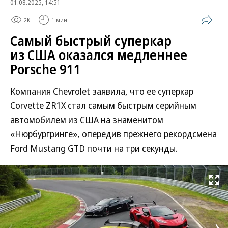
01.08.2025, 14:51
2K
1 мин.
Самый быстрый суперкар
из США оказался медленнее
Porsche 911
Компания Chevrolet заявила, что ее суперкар
Corvette ZR1X стал самым быстрым серийным
автомобилем из США на знаменитом
«Нюрбургринге», опередив прежнего рекордсмена
Ford Mustang GTD почти на три секунды.
Развернуть на