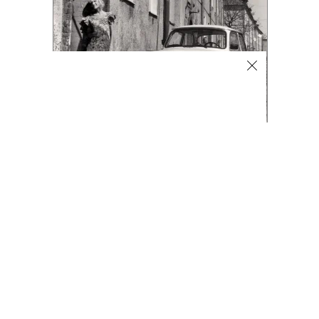
Фото
08.08.2026, 16:32
891
1 мин.
Лучшие автомобильные фото
недели
Лучшие фотографии 3 — 8 августа 2026 года
Гиперкар Bugatti Destrier, в облике которого есть