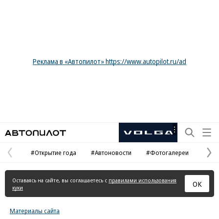
Реклама в «Автопилот» https://www.autopilot.ru/ad
Автопилот
Рекламная
маркировка
#Открытие года
#Автоновости
#Фотогалереи
Предыдущая
С
страница
с
Оставаясь на сайте, вы соглашаетесь с
правилами использования
ОК
куки
Материалы сайта