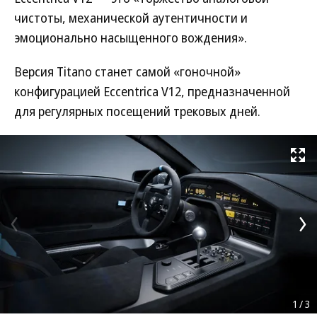
чистоты, механической аутентичности и
эмоционально насыщенного вождения».
Версия Titano станет самой «гоночной»
конфигурацией Eccentrica V12, предназначенной
для регулярных посещений трековых дней.
Развернуть на
1
/
3