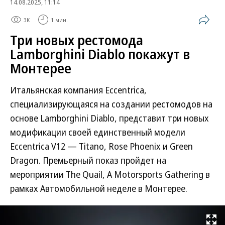
14.08.2025, 11:14
3K
1 мин.
Три новых рестомода
Lamborghini Diablo покажут в
Монтерее
Итальянская компания Eccentrica,
специализирующаяся на создании рестомодов на
основе Lamborghini Diablo, представит три новых
модификации своей единственный модели
Eccentrica V12 — Titano, Rose Phoenix и Green
Dragon. Премьерный показ пройдет на
мероприятии The Quail, A Motorsports Gathering в
рамках Автомобильной неделе в Монтерее.
Развернуть на