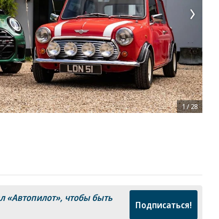
1
/
28
ал
«Автопилот»
, чтобы быть
Подписаться!