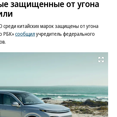
мые защищенные от угона
или
BYD среди китайских марок защищены от угона
ио РБК»
сообщил
учредитель федерального
ов.
Развернуть на весь экран
Li
Au
L9
Фо
Li