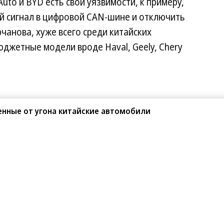
 Auto и BYD есть свои уязвимости, к примеру,
й сигнал в цифровой CAN-шине и отключить
чанова, хуже всего среди китайских
джетные модели вроде Haval, Geely, Chery
енные от угона китайские автомобили
Поделиться
зводство нового седана i3
серийного производства нового электрического