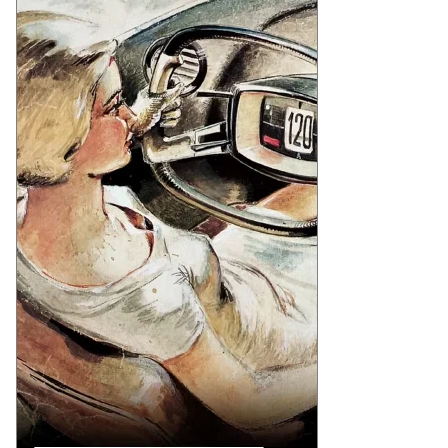
to
то:
xiang