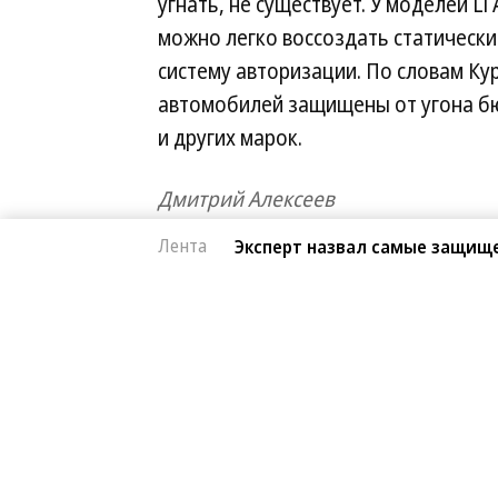
угнать, не существует. У моделей Li
можно легко воссоздать статически
систему авторизации. По словам Кур
автомобилей защищены от угона бю
и других марок.
Дмитрий Алексеев
Лента
Эксперт назвал самые защищ
Автоновости
07.08.2026, 15:10
BMW запустила прои
962
Компания BMW объявила о запуске 