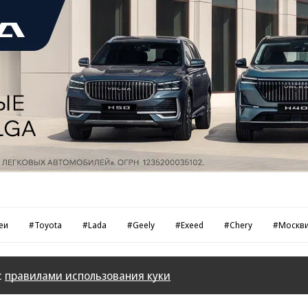
еи
#Toyota
#Lada
#Geely
#Exeed
#Chery
#Москв
с
правилами использования куки