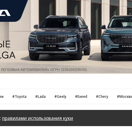
еи
#Toyota
#Lada
#Geely
#Exeed
#Chery
#Москв
с
правилами использования куки