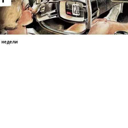
 недели
ьные фото недели
 2026 года
 которого есть множество отсылок к
500 Rumble Bee с заводским тюнингом,