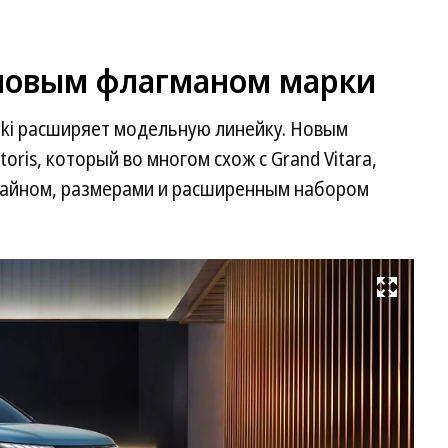
ал новым флагманом марки
uki расширяет модельную линейку. Новым
oris, который во многом схож с Grand Vitara,
зайном, размерами и расширенным набором
Развернуть на весь экран