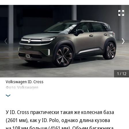
Развернуть на
1
/
12
Volkswagen ID. Cross
Фото: Volkswagen
У ID. Cross практически такая же колесная база
(2601 мм), как у ID. Polo, однако длина кузова
на 108 мм больше (4161 мм). Объем багажника