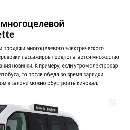
а многоцелевой
ette
ии продажи многоцелевого электрического
перевозки пассажиров предполагается множество
ния новинки. К примеру, если утром электрокар
втобуса, то после обеда во время зарядки
ром в салоне можно обустроить кинозал.
Развернуть на весь экран