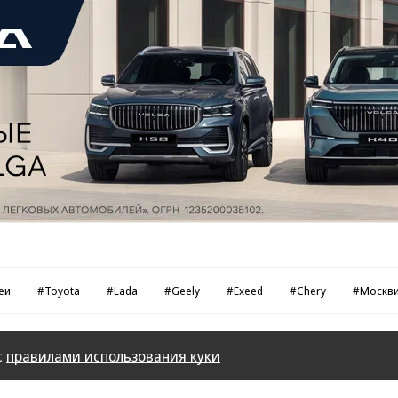
еи
#Toyota
#Lada
#Geely
#Exeed
#Chery
#Москв
с
правилами использования куки