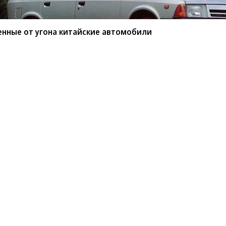
енные от угона китайские автомобили
мые защищенные от угона
или
BYD среди китайских марок защищены от угона
ио РБК»
сообщил
учредитель федерального
ов.