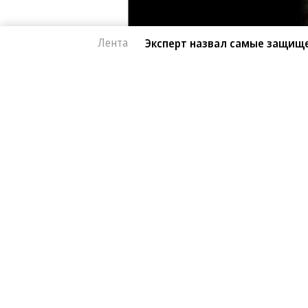
Лента
Эксперт назвал самые защищ
Автоновости
07.08.2026, 15:39
Эксперт назвал са
843
китайские автомоб
1 мин.
Автомобили от Li Auto (Lixiang) и 
лучше всего. Об этом в эфире «Рад
сервиса «Угона.нет» Алексей Курчан