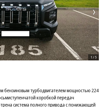
1
/
5
вым бензиновым турбодвигателем мощностью 224
 восьмиступенчатой коробкой передач
трена система полного привода с понижающей