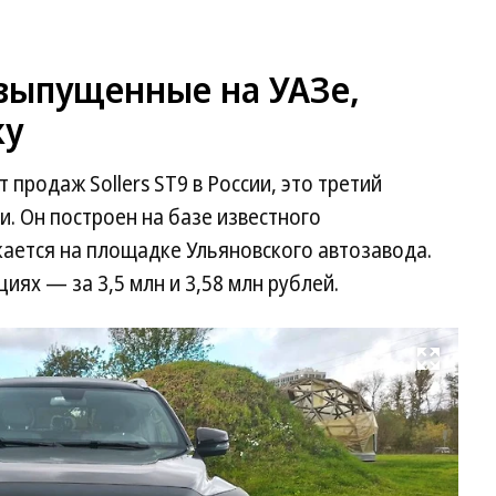
, выпущенные на УАЗе,
жу
продаж Sollers ST9 в России, это третий
и. Он построен на базе известного
скается на площадке Ульяновского автозавода.
иях — за 3,5 млн и 3,58 млн рублей.
Развернуть на весь экран