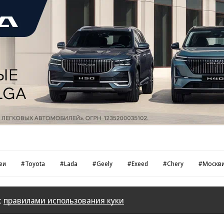
еи
#Toyota
#Lada
#Geely
#Exeed
#Chery
#Москв
с
правилами использования куки