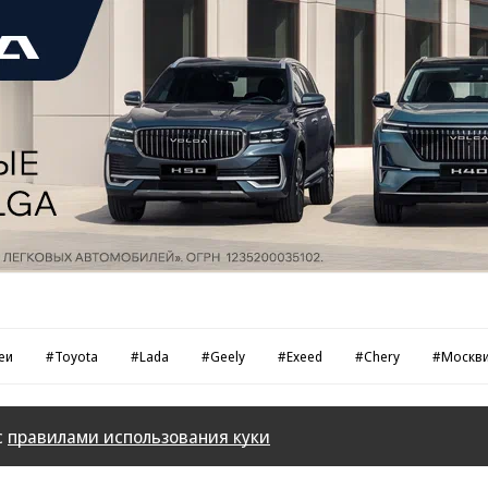
еи
#Toyota
#Lada
#Geely
#Exeed
#Chery
#Москв
с
правилами использования куки