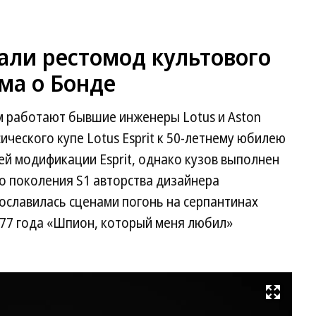
али рестомод культового
ьма о Бонде
ом работают бывшие инженеры Lotus и Aston
ического купе Lotus Esprit к 50-летнему юбилею
ей модификации Esprit, однако кузов выполнен
о поколения S1 авторства дизайнера
славилась сценами погонь на серпантинах
77 года «Шпион, который меня любил»
Развернуть на весь экран