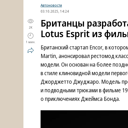
Автоновости
03.10.2025, 14:24
Британцы разработ
2K
Lotus Esprit из фил
1 мин.
Британский стартап Encor, в котор
Martin, анонсировал рестомод класс
модели. Он основан на более поздн
в стиле клиновидной модели первог
Джорджетто Джуджаро. Модель про
и подводными трюками в фильме 19
о приключениях Джеймса Бонда.