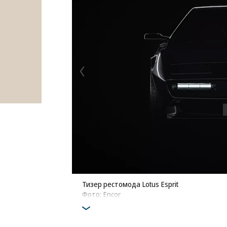
Тизер рестомода Lotus Esprit
Фото: Encor