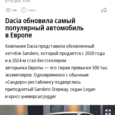
07.10.2025, 15:01
34K
1 мин.
Dacia обновила самый
популярный автомобиль
в Европе
Компания Dacia представила обновленный
хетчбэк Sandero, который продается с 2020 года
и в 2024-м стал бестселлером
авторынка Европы — его тираж превысил 300 тыс.
экземпляров. Одновременно с обычным
«Сандеро» рестайлингу подверглись
приподнятый Sandero Stepway, седан Logan
и кросс-универсал Jogger.
Развернуть на