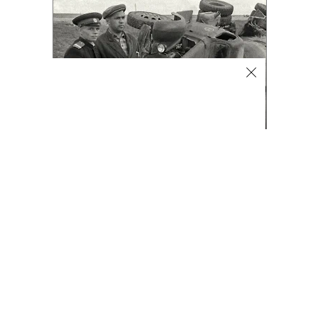
экспорт не отменят
Автоновости
05.08.2026, 16:16
2K
1 мин.
BMW начала показывать