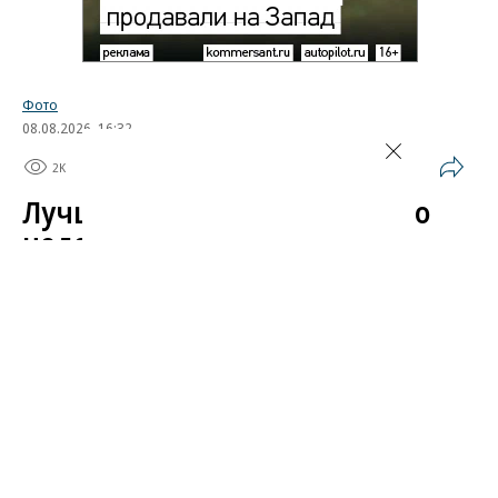
Фото
08.08.2026, 16:32
2K
1 мин.
Лучшие автомобильные фото
недели
Лучшие фотографии 3 — 8 августа 2026 года
Гиперкар Bugatti Destrier, в облике которого есть
множество отсылок к легендарному Type 57, пикап
Ram 1500 Rumble Bee с заводским тюнингом,
спецверсия Lamborghini Revuelto в честь 60-летия
модели Miura. Эти и другие новинки и события
недели — в фотогалерее «Автопилота».