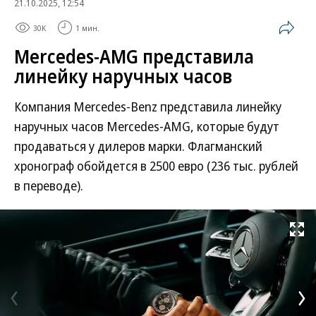
21.10.2025, 12:54
30K
1 мин.
Mercedes-AMG представила
линейку наручных часов
Компания Mercedes-Benz представила линейку
наручных часов Mercedes-AMG, которые будут
продаваться у дилеров марки. Флагманский
хронограф обойдется в 2500 евро (236 тыс. рублей
в переводе).
Развернуть на